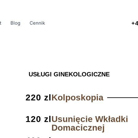
+4
t
Blog
Cennik
USŁUGI GINEKOLOGICZNE
220 zl
Kolposkopia
120 zl
Usunięcie Wkładki
Domacicznej