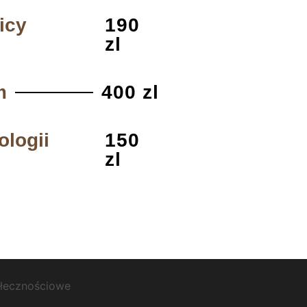
icy
190
zl
m
400 zl
ologii
150
zl
ołecznościowe