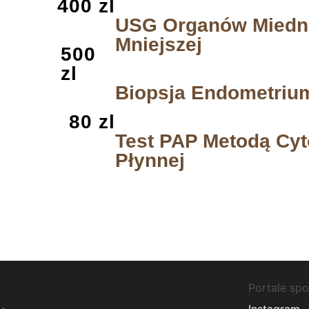
400 zl
USG Organów Miedn
Mniejszej
500
zl
Biopsja Endometriu
80 zl
Test PAP Metodą Cyt
Płynnej
Portale sp