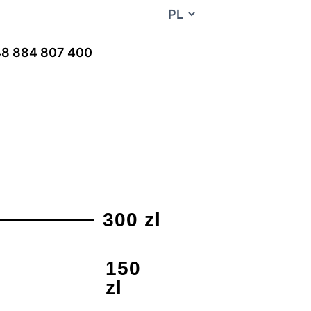
8 884 807 400
300 zl
150
zl