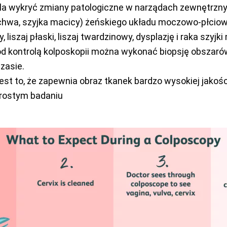
a wykryć zmiany patologiczne w narządach zewnętrzny
hwa, szyjka macicy) żeńskiego układu moczowo-płciowe
, liszaj płaski, liszaj twardzinowy, dysplazję i raka szyjki
od kontrolą kolposkopii można wykonać biopsję obszaró
zasie.
jest to, że zapewnia obraz tkanek bardzo wysokiej jakośc
prostym badaniu