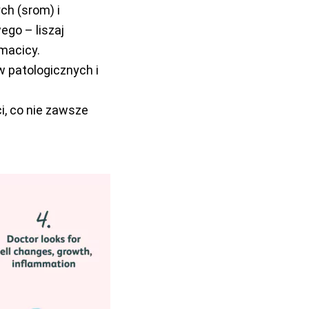
ch (srom) i
go – liszaj
 macicy.
w patologicznych i
i, co nie zawsze