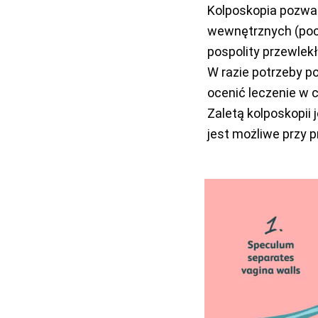
Kolposkopia pozwal
wewnętrznych (poc
pospolity przewlekły
W razie potrzeby p
ocenić leczenie w c
Zaletą kolposkopii 
jest możliwe przy 