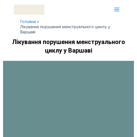
Перейти
Main
до
Menu
вмісту
Головна
Лікування порушення менструального циклу у
Варшаві
Лікування порушення менструального
циклу у Варшаві